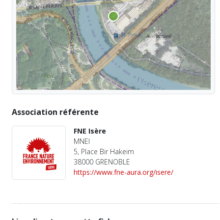
Association référente
FNE Isère
MNEI
5, Place Bir Hakeim
38000 GRENOBLE
https://www.fne-aura.org/isere/