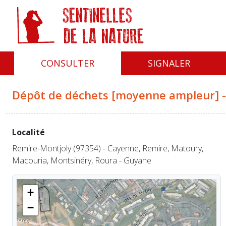
Panneau de gestion des cookies
CONSULTER
SIGNALER
Dépôt de déchets [moyenne ampleur] -
Localité
Remire-Montjoly (97354) - Cayenne, Remire, Matoury,
Macouria, Montsinéry, Roura - Guyane
+
−