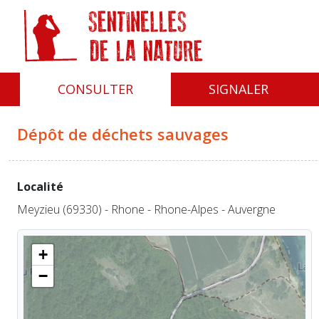
Panneau de gestion des cookies
CONSULTER
SIGNALER
Dépôt de déchets sauvages
Localité
Meyzieu (69330) - Rhone - Rhone-Alpes - Auvergne
+
−