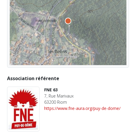
Association référente
FNE 63
7, Rue Marivaux
63200 Riom
https://www.fne-aura.org/puy-de-dome/