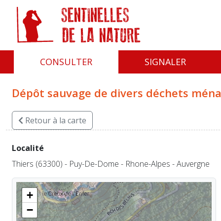
Panneau de gestion des cookies
CONSULTER
SIGNALER
Dépôt sauvage de divers déchets ménage
Retour
à la carte
Localité
Thiers (63300) - Puy-De-Dome - Rhone-Alpes - Auvergne
+
−