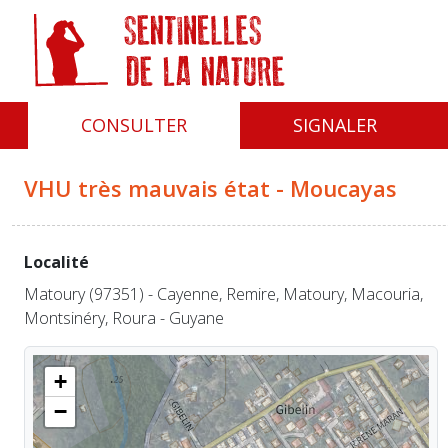
Panneau de gestion des cookies
CONSULTER
SIGNALER
VHU très mauvais état - Moucayas
Localité
Matoury (97351) - Cayenne, Remire, Matoury, Macouria,
Montsinéry, Roura - Guyane
+
−