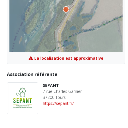
La localisation est approximative
Association référente
SEPANT
7 rue Charles Garnier
37200 Tours
https://sepant.fr/