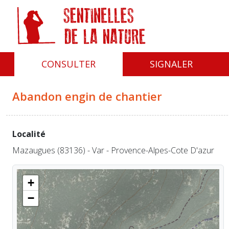
Panneau de gestion des cookies
CONSULTER
SIGNALER
Abandon engin de chantier
Localité
Mazaugues (83136) - Var - Provence-Alpes-Cote D'azur
+
−