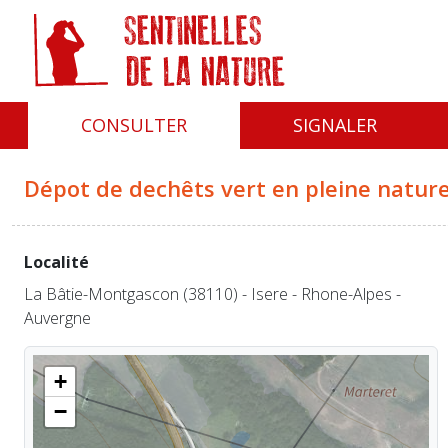
Panneau de gestion des cookies
CONSULTER
SIGNALER
Dépot de dechêts vert en pleine natur
Localité
La Bâtie-Montgascon (38110) - Isere - Rhone-Alpes -
Auvergne
+
−