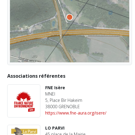
Associations référentes
FNE Isère
MNEI
5, Place Bir Hakeim
38000 GRENOBLE
https://www.fne-aura.org/isere/
LO PARVI
45 place de la Mairie