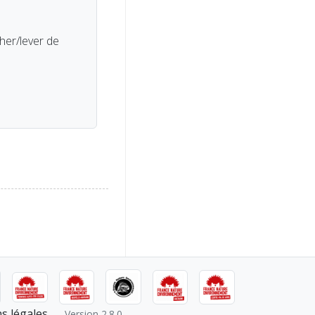
her/lever de
s légales
Version 2.8.0