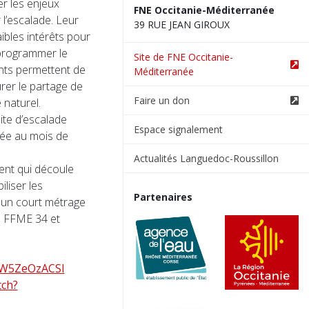
r les enjeux
FNE Occitanie-Méditerranée
l’escalade. Leur
39 RUE JEAN GIROUX
aibles intérêts pour
 programmer le
Site de FNE Occitanie-
nts permettent de
Méditerranée
urer le partage de
Faire un don
 naturel.
ite d’escalade
Espace signalement
enée au mois de
Actualités Languedoc-Roussillon
ment qui découle
liser les
Partenaires
é un court métrage
al FFME 34 et
dW5ZeOzACSI
tch?