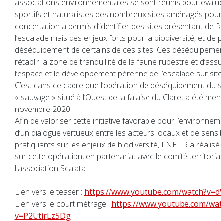
associations environnementales se sont réunis pour évalue
sportifs et naturalistes des nombreux sites aménagés pour 
concertation a permis d’identifier des sites présentant de f
l’escalade mais des enjeux forts pour la biodiversité, et de
déséquipement de certains de ces sites. Ces déséquipeme
rétablir la zone de tranquillité de la faune rupestre et d’ass
l’espace et le développement pérenne de l’escalade sur site
C’est dans ce cadre que l’opération de déséquipement du s
« sauvage » situé à l’Ouest de la falaise du Claret a été m
novembre 2020.
Afin de valoriser cette initiative favorable pour l’environne
d’un dialogue vertueux entre les acteurs locaux et de sensibi
pratiquants sur les enjeux de biodiversité, FNE LR a réalis
sur cette opération, en partenariat avec le comité territori
l'association Scalata.
Lien vers le teaser :
https://www.youtube.com/watch?v=
Lien vers le court métrage :
https://www.youtube.com/wa
v=P2UtirLz5Dg