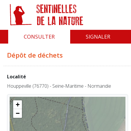
Panneau de gestion des cookies
CONSULTER
SIGNALER
Dépôt de déchets
Localité
Houppeville (76770) - Seine-Maritime - Normandie
+
−