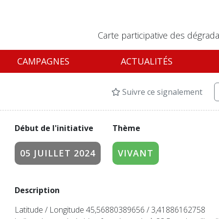
Carte participative des dégrada
CAMPAGNES
ACTUALITÉS
Suivre ce signalement
Début de l'initiative
Thème
05 JUILLET 2024
VIVANT
Description
Latitude / Longitude 45,56880389656 / 3,41886162758