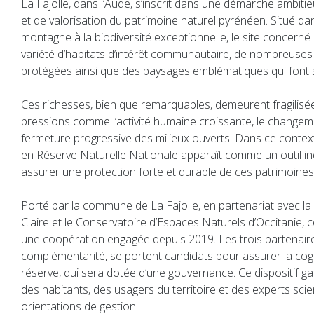
La Fajolle, dans l’Aude, s’inscrit dans une démarche ambiti
et de valorisation du patrimoine naturel pyrénéen. Situé dan
montagne à la biodiversité exceptionnelle, le site concerné
variété d’habitats d’intérêt communautaire, de nombreuses
protégées ainsi que des paysages emblématiques qui font sa
Ces richesses, bien que remarquables, demeurent fragilisée
pressions comme l’activité humaine croissante, le changeme
fermeture progressive des milieux ouverts. Dans ce contex
en Réserve Naturelle Nationale apparaît comme un outil i
assurer une protection forte et durable de ces patrimoines
Porté par la commune de La Fajolle, en partenariat avec l
Claire et le Conservatoire d’Espaces Naturels d’Occitanie, 
une coopération engagée depuis 2019. Les trois partenaires
complémentarité, se portent candidats pour assurer la coge
réserve, qui sera dotée d’une gouvernance. Ce dispositif gar
des habitants, des usagers du territoire et des experts scie
orientations de gestion.