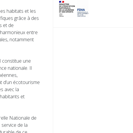
les habitats et les
ifiques grâce à des
s et de
re harmonieux entre
ocales, notamment
N constitue une
ce nationale. Il
néennes,
ent d’un écotourisme
es avec la
habitants et
relle Nationale de
 service de la
durable de ce