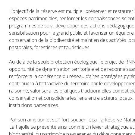
L’objectif de la réserve est multiple : préserver et restaurer 
espèces patrimoniales, renforcer les connaissances scient
programmes de suivi, développer des actions pédagogique
sensibilisation pour le grand public et favoriser un équilib
conservation de la biodiversité et maintien des activités l
pastorales, forestières et touristiques.
Au-delà de la seule protection écologique, le projet de RN
opportunité de dynamisation territoriale et de reconnaissan
renforcera la cohérence du réseau d’aires protégées pyré
contribuera à l’attractivité du territoire par le développem
raisonné, valorisera les pratiques traditionnelles compatibl
conservation et consolidera les liens entre acteurs locaux, 
institutions partenaires.
Par son ambition et son fort soutien local, la Réserve Natu
La Fajolle se présente ainsi comme un levier stratégique au
biodiversité, du patrimoine paysager et du développement 