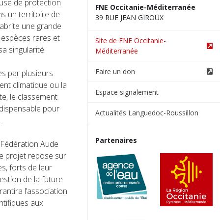
euse de protection
FNE Occitanie-Méditerranée
s un territoire de
39 RUE JEAN GIROUX
 abrite une grande
 espèces rares et
Site de FNE Occitanie-
 singularité.
Méditerranée
Faire un don
s par plusieurs
nt climatique ou la
Espace signalement
te, le classement
ndispensable pour
Actualités Languedoc-Roussillon
.
Partenaires
a Fédération Aude
ce projet repose sur
, forts de leur
stion de la future
antira l’association
ntifiques aux