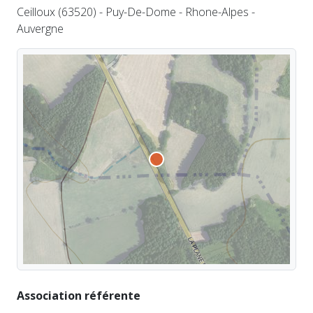
Ceilloux (63520) - Puy-De-Dome - Rhone-Alpes -
Auvergne
Association référente