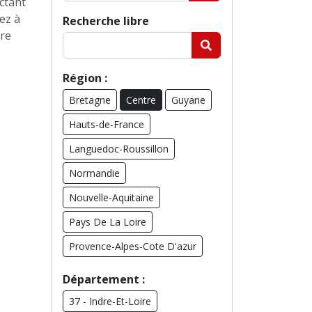
ctant
ez à
Recherche libre
ire
Région :
Bretagne
Centre
Guyane
Hauts-de-France
Languedoc-Roussillon
Normandie
Nouvelle-Aquitaine
Pays De La Loire
Provence-Alpes-Cote D'azur
Département :
37 - Indre-Et-Loire