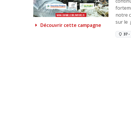
continu
forteme
notre 
sur le
Découvrir cette campagne
37 -