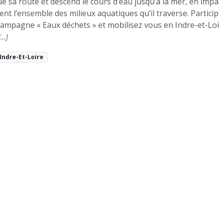
e sa route et descend le cours d’eau jusqu’à la mer, en impa
nt l’ensemble des milieux aquatiques qu’il traverse. Particip
campagne « Eaux déchets » et mobilisez vous en Indre-et-Lo
[…]
 Indre-Et-Loire