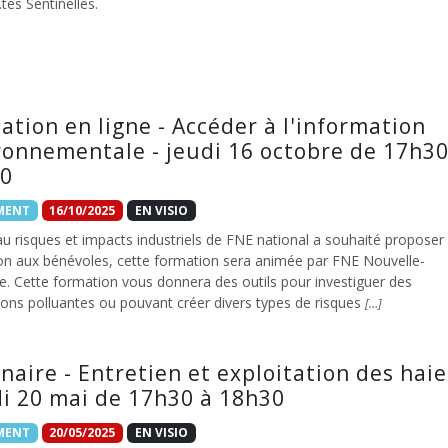
.tes Sentinelles.
ation en ligne - Accéder à l'information
ronnementale - jeudi 16 octobre de 17h30
0
MENT
16/10/2025
EN VISIO
u risques et impacts industriels de FNE national a souhaité proposer
on aux bénévoles, cette formation sera animée par FNE Nouvelle-
e. Cette formation vous donnera des outils pour investiguer des
tions polluantes ou pouvant créer divers types de risques
[…]
naire - Entretien et exploitation des haie
i 20 mai de 17h30 à 18h30
MENT
20/05/2025
EN VISIO