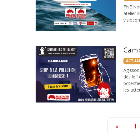
FNE Nouv
atelier 
visiocon
Camp
ACTUAL
Agisson
dès le 
potentie
les acte
«
1