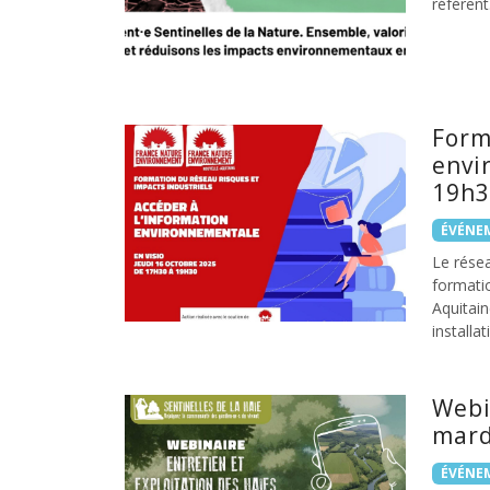
référent
Form
envi
19h3
ÉVÉNE
Le résea
formati
Aquitain
installa
Webi
mard
ÉVÉNE