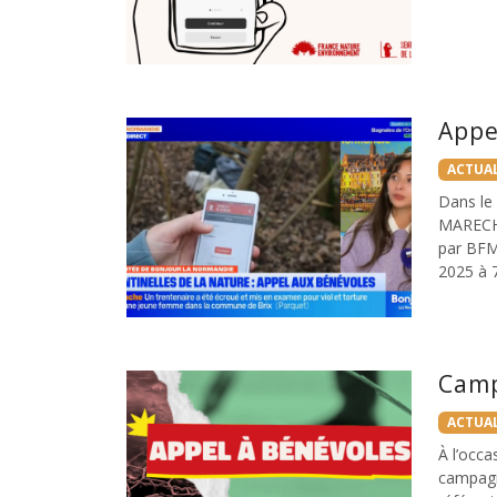
Appe
ACTUAL
Dans le
MARECHA
par BFM
2025 à 
Camp
ACTUAL
À l’occ
campagn