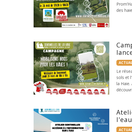
Prom’Ha
des haie
Camp
lanc
ACTUAL
Le résea
sols et 
la Haie.
découvri
Ateli
l'ea
ACTUAL