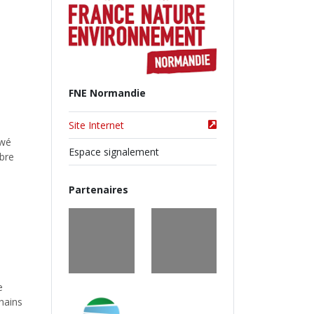
FNE Normandie
Site Internet
ewé
Espace signalement
bre
Partenaires
e
hains