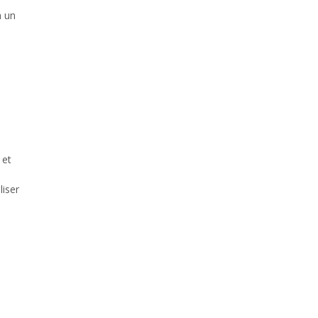
à un
 et
liser