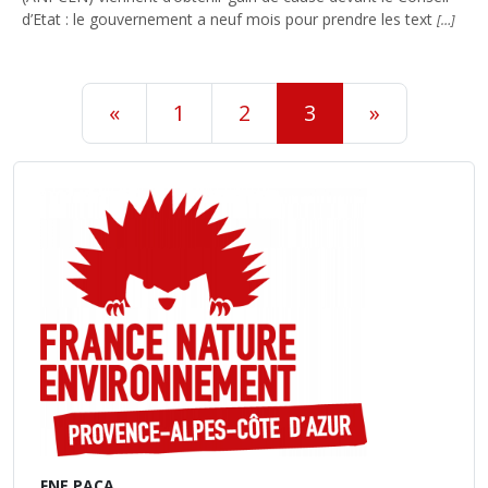
d’Etat : le gouvernement a neuf mois pour prendre les text
[…]
«
1
2
3
»
FNE PACA