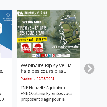
e
Webinaire Ripisylve : la
Atelier 
e
…
haie des cours d'eau
l'Eau 20
Publiée le 27/03/2025
Publiée le 
e
FNE Nouvelle-Aquitaine et
Participez
u
FNE Occitanie Pyrénées vous
Sentinelle
h30
…
proposent d’agir pour la
…
Occitanie