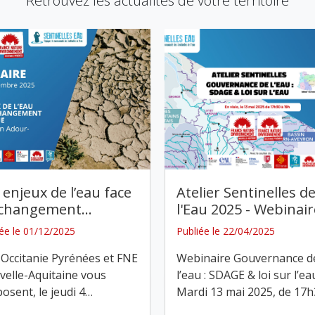
Retrouvez les actualités de votre territoire
 enjeux de l’eau face
Atelier Sentinelles d
 changement
…
l'Eau 2025 - Webinair
iée le 01/12/2025
Publiée le 22/04/2025
Occitanie Pyrénées et FNE
Webinaire Gouvernance d
elle-Aquitaine vous
l’eau : SDAGE & loi sur l’ea
osent, le jeudi 4
…
Mardi 13 mai 2025, de 17