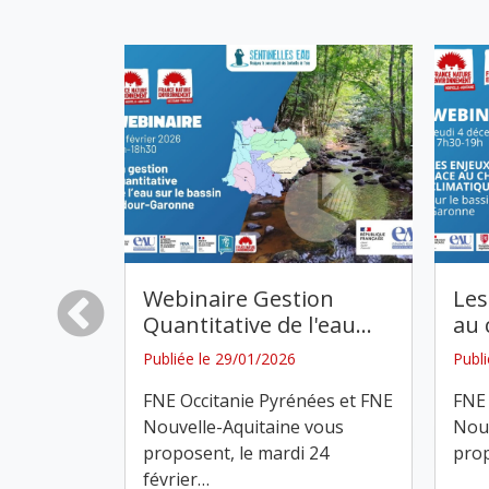
s sur le
Webinaire Gestion
Les
échets
…
Quantitative de l'eau
…
au
Publiée le 29/01/2026
Publ
FNE Occitanie Pyrénées et FNE
FNE 
Nouvelle-Aquitaine vous
Nouv
proposent, le mardi 24
prop
février
…